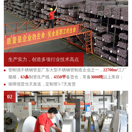
生产实力，创造多项行业技术高点
管刚强不锈钢管是广东大型不锈钢管制造企业之一，
22700m²
工厂
规模，
63条
制管生产线，
4350平
备货仓，常备
3000吨
以上库存；
保障现货当天发送，定制管3-7天发货
02