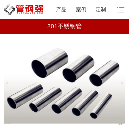
产品
案例
定制
201不锈钢管
1
/
3