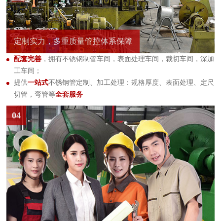
定制实力，多重质量管控体系保障
配套完善
，拥有不锈钢制管车间，表面处理车间，裁切车间，深加
工车间；
提供
一站式
不锈钢管定制、加工处理：规格厚度、表面处理、定尺
切管，弯管等
全套服务
04