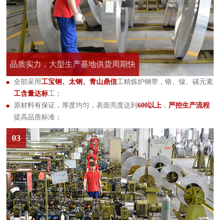
品质实力，大型生产基地供货周期快
全部采用
工宝钢、太钢、青山鼎信
工精炼炉钢带，铬、镍、碳元素
工含量达标
工；
原材料有保证，厚度均匀，表面亮度达到
600以上
，
严控生产流程
提高品质标准；
03